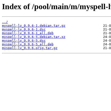
Index of /pool/main/m/myspell-l
../
myspell-lv_0.9.6-1.debian.tar.gz
myspell-lv_0.9.6-1.dsc
myspell-lv_0.9.6-1_all.deb
myspell-lv_0.9.6-5.debian.tar.xz
myspell-lv_0.9.6-5.dsc
myspell-lv_0.9.6-5_all.deb
myspell-lv_0.9.6.orig.tar.gz